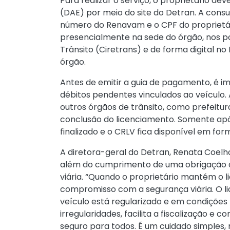
Para realizar o serviço, o proprietário d
(DAE) por meio do site do Detran. A consu
número do Renavam e o CPF do proprietár
presencialmente na sede do órgão, nos po
Trânsito (Ciretrans) e de forma digital no
órgão.
Antes de emitir a guia de pagamento, é im
débitos pendentes vinculados ao veículo. 
outros órgãos de trânsito, como prefeitur
conclusão do licenciamento. Somente apó
finalizado e o CRLV fica disponível em for
A diretora-geral do Detran, Renata Coelh
além do cumprimento de uma obrigação a
viária. “Quando o proprietário mantém o 
compromisso com a segurança viária. O 
veículo está regularizado e em condições l
irregularidades, facilita a fiscalização e 
seguro para todos. É um cuidado simples,