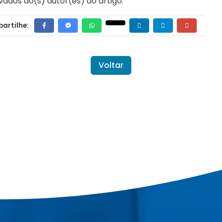
vados ao(s) autor(es) do artigo.
artilhe:
Voltar