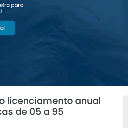
eira para
!
a!
o licenciamento anual
cas de 05 a 95