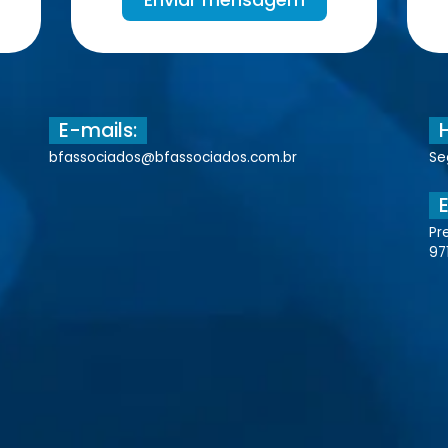
E-mails:
bfassociados@bfassociados.com.br
Se
Pr
97