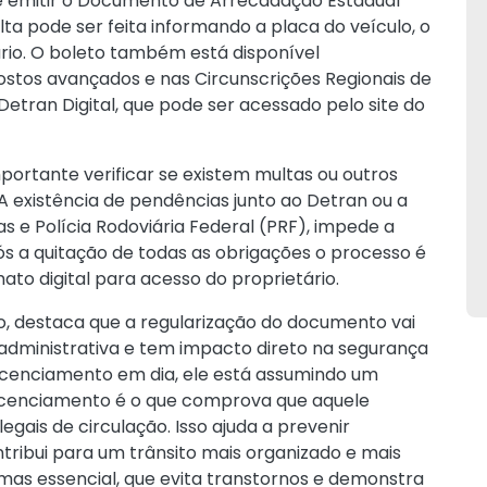
eve emitir o Documento de Arrecadação Estadual
lta pode ser feita informando a placa do veículo, o
io. O boleto também está disponível
stos avançados e nas Circunscrições Regionais de
 Detran Digital, que pode ser acessado pelo site do
portante verificar se existem multas ou outros
A existência de pendências junto ao Detran ou a
as e Polícia Rodoviária Federal (PRF), impede a
s a quitação de todas as obrigações o processo é
mato digital para acesso do proprietário.
o, destaca que a regularização do documento vai
dministrativa e tem impacto direto na segurança
licenciamento em dia, ele está assumindo um
licenciamento é o que comprova que aquele
egais de circulação. Isso ajuda a prevenir
contribui para um trânsito mais organizado e mais
 mas essencial, que evita transtornos e demonstra